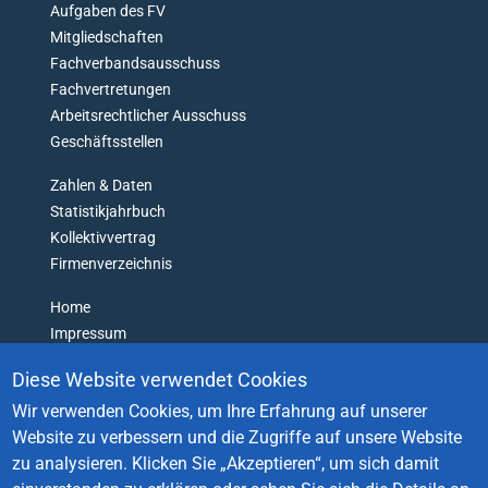
N
Aufgaben des FV
'
Mitgliedschaften
T
Fachverbandsausschuss
G
Fachvertretungen
E
Arbeitsrechtlicher Ausschuss
T
L
Geschäftsstellen
O
Zahlen & Daten
S
T
Statistikjahrbuch
Kollektivvertrag
Firmenverzeichnis
Home
Impressum
Datenschutz
Diese Website verwendet Cookies
Barrierefreiheitserklärung
Wir verwenden Cookies, um Ihre Erfahrung auf unserer
Login
Website zu verbessern und die Zugriffe auf unsere Website
Kontakt
zu analysieren.
Klicken Sie „Akzeptieren“, um sich damit