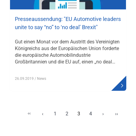
Presseaussendung: "EU Automotive leaders
unite to say “no” to ‘no deal’ Brexit"
Gut einen Monat vor dem Austritt des Vereinigten
Königreichs aus der Europäischen Union forderte
die europäische Automobilindustrie
Großbritannien und die EU auf, einen „no deal…
26.09.2019
/ News
‹‹
Seitennummerierung
‹
1
2
3
4
›
››
Erste Seite
Vorherige Seite
Page
Page
Aktuelle
Page
Nächste Seite
Letzte Se
Seite