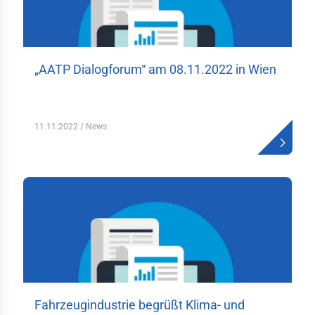
gaben des FV
itionen
„AATP Dialogforum“ am 08.11.2022 in Wien
liedschaften
lles
11.11.2022
/ News
bewerbe
rzeugverband-
iläumsstiftung
derung
hhochschulen
men
elt & Auto
Fahrzeugindustrie begrüßt Klima- und