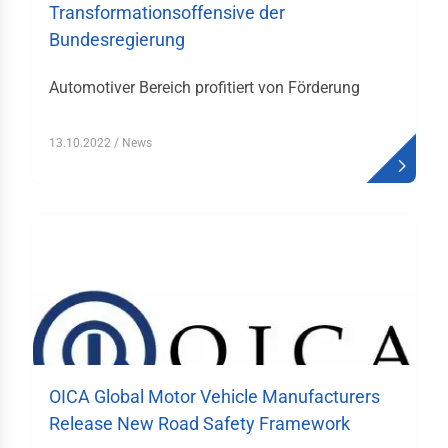
tfahrrecht
Transformationsoffensive der
Bundesregierung
ektivrecht und
itsrecht
Automotiver Bereich profitiert von Förderung
uern
emeine Liefer- und
13.10.2022
/ News
kaufsbedingungen
en & Daten
istikjahrbuch
menverzeichnis
duktverzeichnis
likationen
OICA Global Motor Vehicle Manufacturers
ks
Release New Road Safety Framework
akt