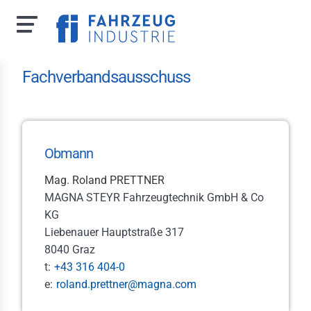
Direkt
Fachverbandsausschuss
zum
Inhalt
Obmann
 uns
Mag. Roland PRETTNER
zporträt
MAGNA STEYR Fahrzeugtechnik GmbH & Co
KG
m
Liebenauer Hauptstraße 317
hverbandsausschuss
8040 Graz
t:
+43 316 404-0
itsrechtlicher
schuss
e:
roland.prettner@magna.com
hvertretungen