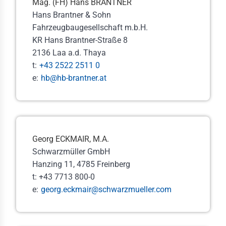
tfahrrecht
Mag. (FH) Hans BRANTNER
Hans Brantner & Sohn
ektivrecht und
Fahrzeugbaugesellschaft m.b.H.
itsrecht
KR Hans Brantner-Straße 8
uern
2136 Laa a.d. Thaya
t:
+43 2522 2511 0
emeine Liefer- und
e:
hb@hb-brantner.at
kaufsbedingungen
en & Daten
istikjahrbuch
Georg ECKMAIR, M.A.
menverzeichnis
Schwarzmüller GmbH
duktverzeichnis
Hanzing 11, 4785 Freinberg
t: +43 7713 800-0
likationen
e:
georg.eckmair@schwarzmueller.com
ks
akt