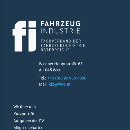
tfahrrecht
ektivrecht und
itsrecht
uern
emeine Liefer- und
kaufsbedingungen
en & Daten
Wiedner Hauptstraße 63
A-1045 Wien
istikjahrbuch
Tel.:
+43 (0)5 90 900-4800
menverzeichnis
Mail:
kfz@wko.at
duktverzeichnis
likationen
D
Wir über uns
O
Kurzporträt
ks
N
Aufgaben des FV
'
Mitgliedschaften
akt