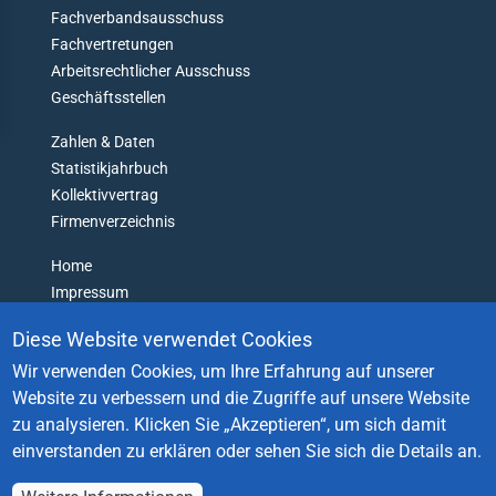
T
Fachverbandsausschuss
G
Fachvertretungen
häftsstellen
E
Arbeitsrechtlicher Ausschuss
T
ressum
L
Geschäftsstellen
O
Zahlen & Daten
S
T
Statistikjahrbuch
Kollektivvertrag
Firmenverzeichnis
Home
Impressum
Datenschutz
Diese Website verwendet Cookies
Barrierefreiheitserklärung
Wir verwenden Cookies, um Ihre Erfahrung auf unserer
Login
Website zu verbessern und die Zugriffe auf unsere Website
Kontakt
zu analysieren.
Klicken Sie „Akzeptieren“, um sich damit
einverstanden zu erklären oder sehen Sie sich die Details an.
© Fachverband der Fahrzeugindustrie Österreichs, 2025.
Eine Organisation der
Wirtschaftskammer Österreich
.