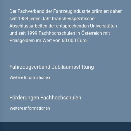
gaben des FV
Der Fachverband der Fahrzeugindustrie prämiert daher
seit 1984 jedes Jahr branchenspezifische
itionen
Abschlussarbeiten der entsprechenden Universitäten
liedschaften
und seit 1999 Fachhochschulen in Österreich mit
Preisgeldern im Wert von 60.000 Euro.
lles
bewerbe
Fahrzeugverband-Jubiläumsstiftung
rzeugverband-
iläumsstiftung
Weitere Informationen
derung
hhochschulen
Förderungen Fachhochschulen
men
Weitere Informationen
elt & Auto