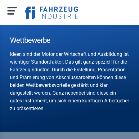
Direkt
zum
Wettbewerbe
Inhalt
Ideen sind der Motor der Wirtschaft und Ausbildung ist
wichtiger Standortfaktor. Das gilt ganz speziell für die
Fahrzeugindustrie. Durch die Erstellung, Präsentation
 uns
und Prämierung von Abschlussarbeiten können diese
beiden Wettbewerbsvorteile gestärkt und klar
zporträt
dargestellt werden. Ganz nebenbei sind diese ein
m
gutes Instrument, um sich einem künftigen Arbeitgeber
zu präsentieren.
hverbandsausschuss
itsrechtlicher
schuss
hvertretungen