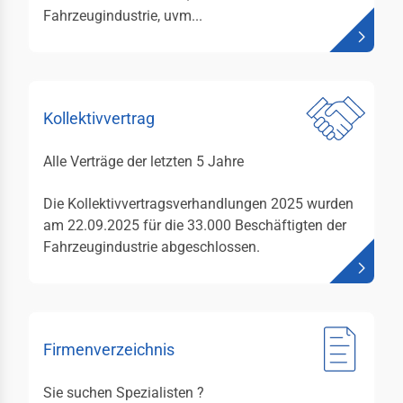
tfahrrecht
Fahrzeugindustrie, uvm...
ektivrecht und
itsrecht
uern
Kollektivvertrag
emeine Liefer- und
kaufsbedingungen
Alle Verträge der letzten 5 Jahre
en & Daten
Die Kollektivvertragsverhandlungen 2025 wurden
istikjahrbuch
am 22.09.2025 für die 33.000 Beschäftigten der
Fahrzeugindustrie abgeschlossen.
menverzeichnis
duktverzeichnis
likationen
Firmenverzeichnis
ks
Sie suchen Spezialisten ?
akt