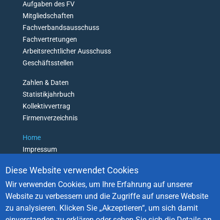
N
Aufgaben des FV
'
Mitgliedschaften
T
Fachverbandsausschuss
G
Fachvertretungen
E
Arbeitsrechtlicher Ausschuss
T
L
Geschäftsstellen
O
Zahlen & Daten
S
T
Statistikjahrbuch
Kollektivvertrag
Firmenverzeichnis
Home
Impressum
Datenschutz
Diese Website verwendet Cookies
Barrierefreiheitserklärung
Wir verwenden Cookies, um Ihre Erfahrung auf unserer
Login
Website zu verbessern und die Zugriffe auf unsere Website
Kontakt
zu analysieren.
Klicken Sie „Akzeptieren“, um sich damit
einverstanden zu erklären oder sehen Sie sich die Details an.