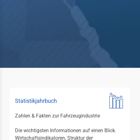
gaben des FV
itionen
liedschaften
lles
bewerbe
rzeugverband-
iläumsstiftung
derung
hhochschulen
Statistikjahrbuch
men
Zahlen & Fakten zur Fahrzeugindustrie
elt & Auto
Die wichtigsten Informationen auf einen Blick.
Wirtschaftsindikatoren, Struktur der