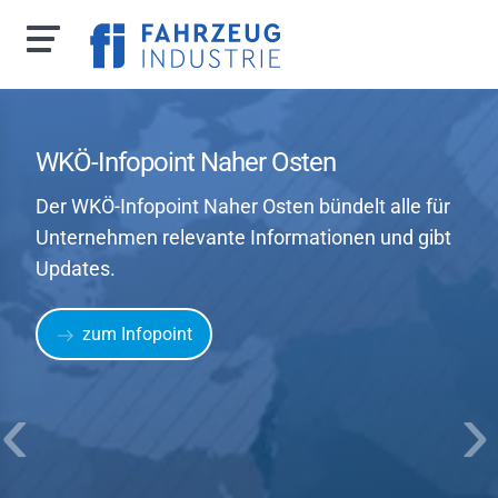
Direkt
zum
Inhalt
WKÖ-Infopoint Naher Osten
Der WKÖ-Infopoint Naher Osten bündelt alle für
Unternehmen relevante Informationen und gibt
 uns
Updates.
zporträt
zum Infopoint
m
hverbandsausschuss
itsrechtlicher
schuss
hvertretungen