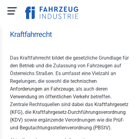
Direkt
Kraftfahrrecht
zum
Inhalt
Das Kraftfahrrecht bildet die gesetzliche Grundlage für
den Betrieb und die Zulassung von Fahrzeugen auf
 uns
Österreichs Straßen. Es umfasst eine Vielzahl an
Regelungen, die sowohl die
technischen
zporträt
Anforderungen an Fahrzeuge
, als auch deren
Verwendung im öffentlichen Verkehr
betreffen.
m
Zentrale Rechtsquellen sind dabei das
Kraftfahrgesetz
hverbandsausschuss
(KFG)
, die
Kraftfahrgesetz-Durchführungsverordnung
(KDV)
sowie ergänzende Verordnungen wie die
Prüf-
itsrechtlicher
schuss
und Begutachtungsstellenverordnung (PBStV)
.
hvertretungen