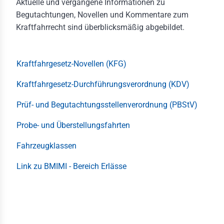
Aktuelle und vergangene Informationen zu
Begutachtungen, Novellen und Kommentare zum
gaben des FV
Kraftfahrrecht sind überblicksmäßig abgebildet.
itionen
liedschaften
Kraftfahrgesetz-Novellen (KFG)
lles
Kraftfahrgesetz-Durchführungsverordnung (KDV)
bewerbe
Prüf- und Begutachtungsstellenverordnung (PBStV)
rzeugverband-
Probe- und Überstellungsfahrten
iläumsstiftung
Fahrzeugklassen
derung
hhochschulen
Link zu BMIMI - Bereich Erlässe
men
elt & Auto