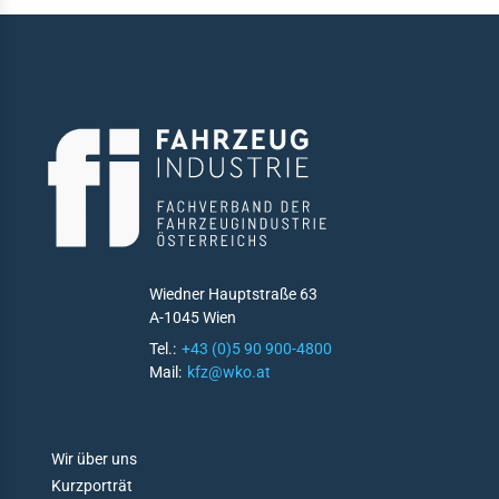
tfahrrecht
ektivrecht und
itsrecht
uern
emeine Liefer- und
kaufsbedingungen
en & Daten
istikjahrbuch
Wiedner Hauptstraße 63
menverzeichnis
A-1045 Wien
Tel.:
+43 (0)5 90 900-4800
duktverzeichnis
Mail:
kfz@wko.at
likationen
ks
D
Wir über uns
O
Kurzporträt
akt