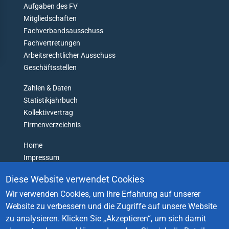
N
Aufgaben des FV
'
Mitgliedschaften
häftsstellen
T
Fachverbandsausschuss
G
ressum
Fachvertretungen
E
Arbeitsrechtlicher Ausschuss
T
L
Geschäftsstellen
O
Zahlen & Daten
S
T
Statistikjahrbuch
Kollektivvertrag
Firmenverzeichnis
Home
Impressum
Datenschutz
Diese Website verwendet Cookies
Barrierefreiheitserklärung
Wir verwenden Cookies, um Ihre Erfahrung auf unserer
Login
Website zu verbessern und die Zugriffe auf unsere Website
Kontakt
zu analysieren.
Klicken Sie „Akzeptieren“, um sich damit