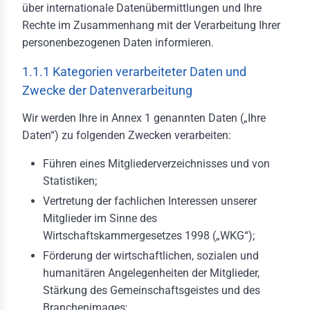
tfahrrecht
über internationale Datenübermittlungen und Ihre
Rechte im Zusammenhang mit der Verarbeitung Ihrer
ektivrecht und
personenbezogenen Daten informieren.
itsrecht
uern
1.1.1 Kategorien verarbeiteter Daten und
Zwecke der Datenverarbeitung
emeine Liefer- und
kaufsbedingungen
Wir werden Ihre in Annex 1 genannten Daten („Ihre
Daten“) zu folgenden Zwecken verarbeiten:
en & Daten
Führen eines Mitgliederverzeichnisses und von
istikjahrbuch
Statistiken;
menverzeichnis
Vertretung der fachlichen Interessen unserer
Mitglieder im Sinne des
duktverzeichnis
Wirtschaftskammergesetzes 1998 („WKG“);
likationen
Förderung der wirtschaftlichen, sozialen und
humanitären Angelegenheiten der Mitglieder,
ks
Stärkung des Gemeinschaftsgeistes und des
akt
Branchenimages;