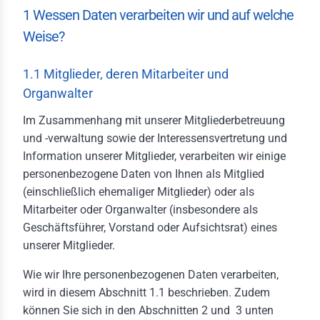
1 Wessen Daten verarbeiten wir und auf welche
gaben des FV
Weise?
itionen
1.1 Mitglieder, deren Mitarbeiter und
liedschaften
Organwalter
lles
Im Zusammenhang mit unserer Mitgliederbetreuung
und -verwaltung sowie der Interessensvertretung und
bewerbe
Information unserer Mitglieder, verarbeiten wir einige
rzeugverband-
personenbezogene Daten von Ihnen als Mitglied
iläumsstiftung
(einschließlich ehemaliger Mitglieder) oder als
Mitarbeiter oder Organwalter (insbesondere als
derung
Geschäftsführer, Vorstand oder Aufsichtsrat) eines
hhochschulen
unserer Mitglieder.
men
Wie wir Ihre personenbezogenen Daten verarbeiten,
wird in diesem Abschnitt 1.1 beschrieben. Zudem
elt & Auto
können Sie sich in den Abschnitten 2 und 3 unten