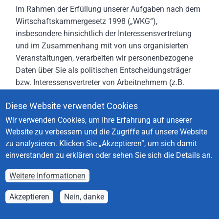
Im Rahmen der Erfüllung unserer Aufgaben nach dem
Wirtschaftskammergesetz 1998 („WKG“),
insbesondere hinsichtlich der Interessensvertretung
und im Zusammenhang mit von uns organisierten
Veranstaltungen, verarbeiten wir personenbezogene
Daten über Sie als politischen Entscheidungsträger
bzw. Interessensvertreter von Arbeitnehmern (z.B.
Funktionäre der Arbeiterkammer oder Gewerkschafter),
Diese Website verwendet Cookies
Verbrauchern oder Unternehmen.
Wir verwenden Cookies, um Ihre Erfahrung auf unserer
In diesem Abschnitt 1.5 informieren wir Sie darüber,
Website zu verbessern und die Zugriffe auf unsere Website
wie wir Ihre personenbezogenen Daten verarbeiten.
zu analysieren.
Klicken Sie „Akzeptieren“, um sich damit
Zudem können Sie sich in den Abschnitten 2 und 3
einverstanden zu erklären oder sehen Sie sich die Details an.
unten über internationale Datenübermittlungen und
Ihre Rechte im Zusammenhang mit der Verarbeitung
Weitere Informationen
Ihrer personenbezogenen Daten informieren.
Akzeptieren
Nein, danke
1.5.1 Kategorien verarbeiteter Daten und