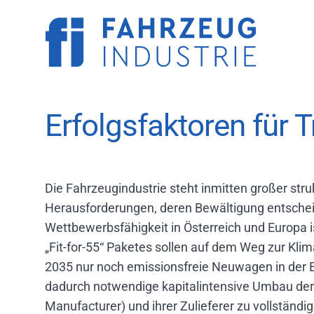
M
A
I
N
Direkt
N
zum
Erfolgsfaktoren für 
A
Inhalt
V
I
G
A
Die Fahrzeugindustrie steht inmitten großer struk
T
I
Herausforderungen, deren Bewältigung entschei
O
Wettbewerbsfähigkeit in Österreich und Europa 
N
„Fit-for-55“ Paketes sollen auf dem Weg zur Kli
2035 nur noch emissionsfreie Neuwagen in der 
dadurch notwendige kapitalintensive Umbau der
Manufacturer) und ihrer Zulieferer zu vollständig 