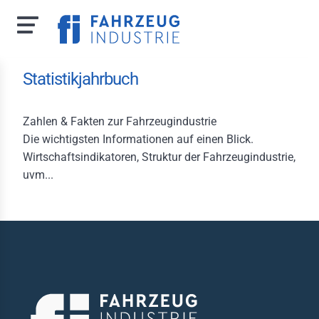
Direkt
Statistikjahrbuch
zum
Inhalt
Zahlen & Fakten zur Fahrzeugindustrie
Die wichtigsten Informationen auf einen Blick.
Wirtschaftsindikatoren, Struktur der Fahrzeugindustrie,
 uns
uvm...
zporträt
m
hverbandsausschuss
itsrechtlicher
schuss
hvertretungen