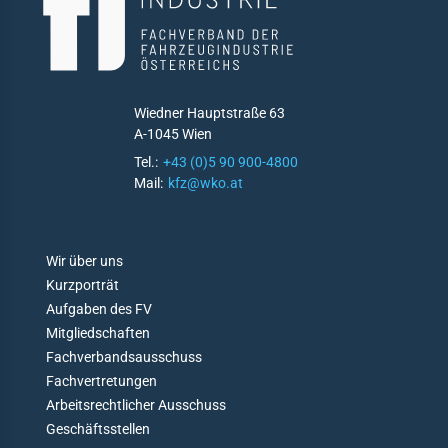
gaben des FV
itionen
liedschaften
Wiedner Hauptstraße 63
A-1045 Wien
lles
Tel.:
+43 (0)5 90 900-4800
Mail:
kfz@wko.at
bewerbe
rzeugverband-
D
Wir über uns
iläumsstiftung
O
Kurzporträt
derung
N
Aufgaben des FV
hhochschulen
'
Mitgliedschaften
T
Fachverbandsausschuss
men
G
Fachvertretungen
E
Arbeitsrechtlicher Ausschuss
T
elt & Auto
L
Geschäftsstellen