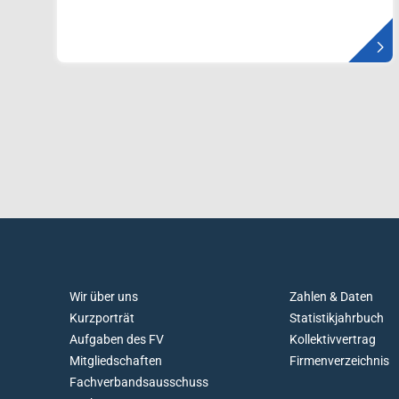
D
Wir über uns
Zahlen & Daten
O
Kurzporträt
Statistikjahrbuch
N
Aufgaben des FV
Kollektivvertrag
'
Mitgliedschaften
Firmenverzeichnis
T
Fachverbandsausschuss
G