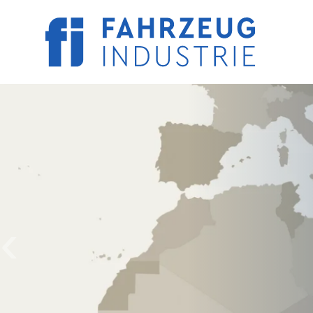
M
A
I
N
Direkt
N
zum
A
Inhalt
V
I
G
A
T
I
O
N