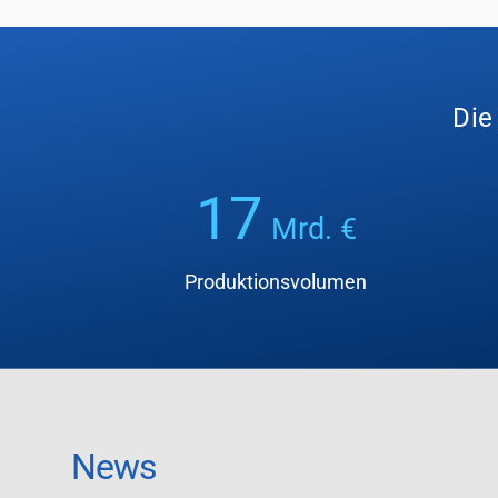
Die
17
Mrd. €
Produktionsvolumen
News