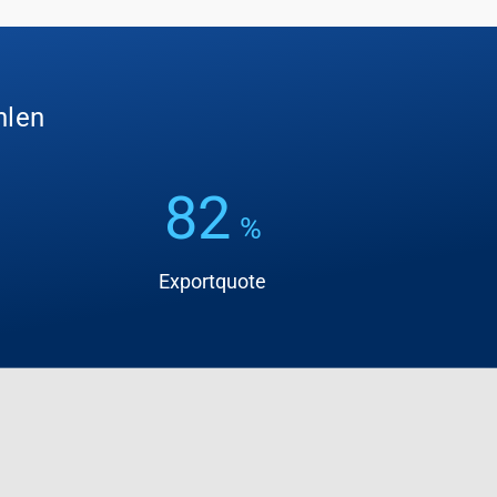
hlen
82
%
Exportquote